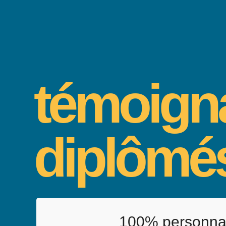
témoign
diplômé
100% personna