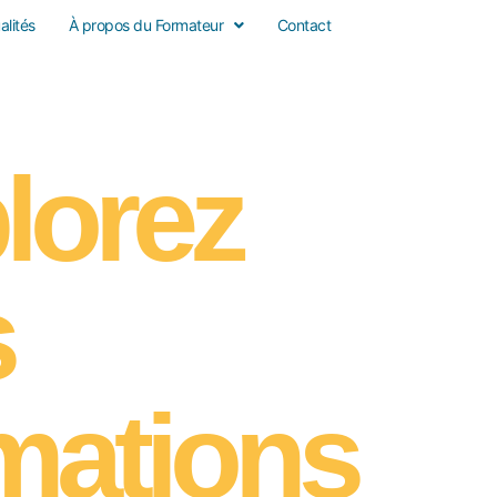
alités
À propos du Formateur
Contact
lorez
s
mations